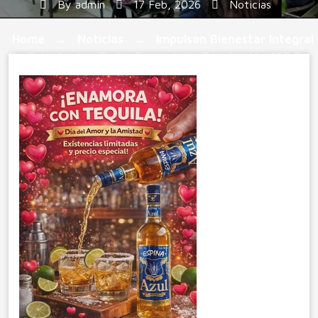
By
admin
17 Feb, 2026
Noticias
Home
Noticias
Impulsan Bienestar Integral
→
→
De Estudiantes En La Secundaria Técnica No. 125 De
San Francisco Tepexoxuca En Tenango Del Valle