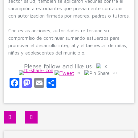
sector salud, también se aplicaron vacunas contra el
sarampión a estudiantes que previamente contaban
con autorización firmada por madres, padres o tutores.
Con estas acciones, autoridades reiteraron su
compromiso de continuar sumando esfuerzos para
promover el desarrollo integral y el bienestar de niñas,
niños y adolescentes del municipio.
Please follow and like us:
0
20
20
F
M
E
C
a
a
m
o
c
st
ai
m
e
o
l
p
Navegación
b
d
ar
de
o
o
ti