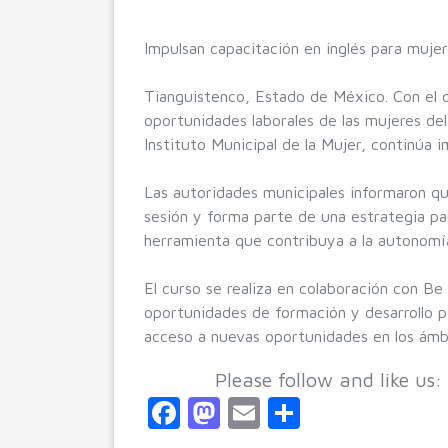
Impulsan capacitación en inglés para muje
Tianguistenco, Estado de México. Con el ob
oportunidades laborales de las mujeres de
Instituto Municipal de la Mujer, continúa 
Las autoridades municipales informaron q
sesión y forma parte de una estrategia p
herramienta que contribuya a la autonomía
El curso se realiza en colaboración con B
oportunidades de formación y desarrollo p
acceso a nuevas oportunidades en los ámbi
Please follow and like us:
F
M
E
C
a
a
m
o