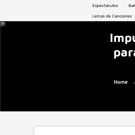
Skip
Espectáculos
Bai
to
Letras de Canciones
content
Impu
par
Home