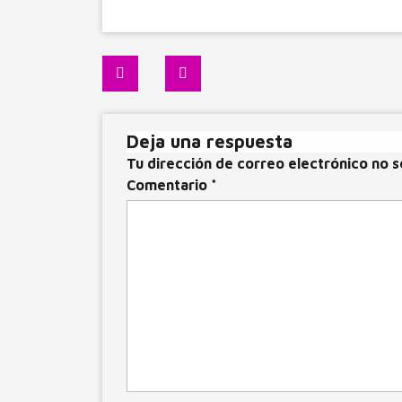
c
st
ai
m
e
o
l
p
Navegación
b
d
ar
de
o
o
ti
entradas
o
n
r
Deja una respuesta
k
Tu dirección de correo electrónico no s
Comentario
*