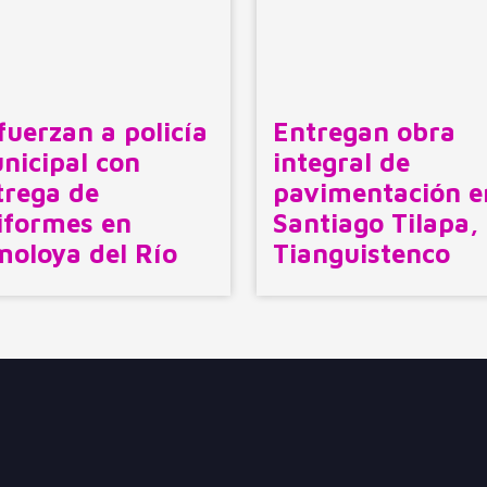
fuerzan a policía
Entregan obra
nicipal con
integral de
trega de
pavimentación e
iformes en
Santiago Tilapa,
moloya del Río
Tianguistenco