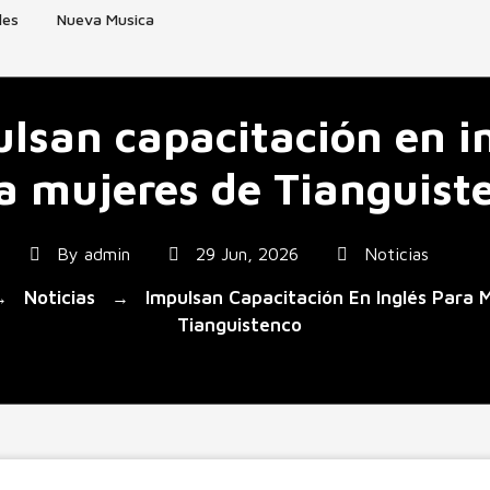
les
Nueva Musica
lsan capacitación en i
a mujeres de Tianguist
By
admin
29 Jun, 2026
Noticias
Noticias
Impulsan Capacitación En Inglés Para 
→
→
Tianguistenco