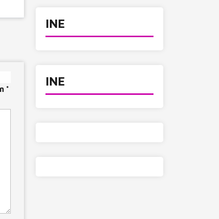
INE
INE
on
*