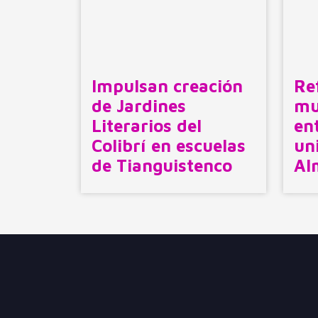
Impulsan creación
Re
de Jardines
mu
Literarios del
en
Colibrí en escuelas
un
de Tianguistenco
Al