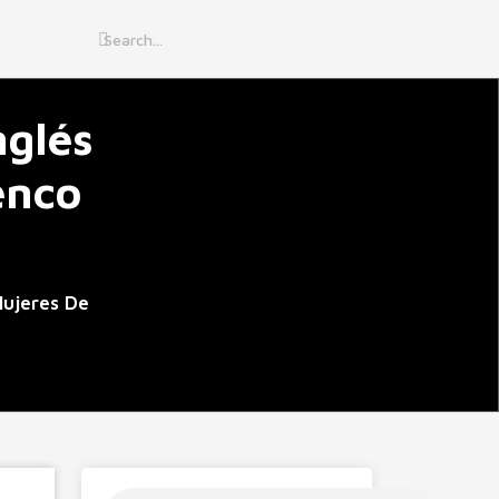
nglés
enco
Mujeres De