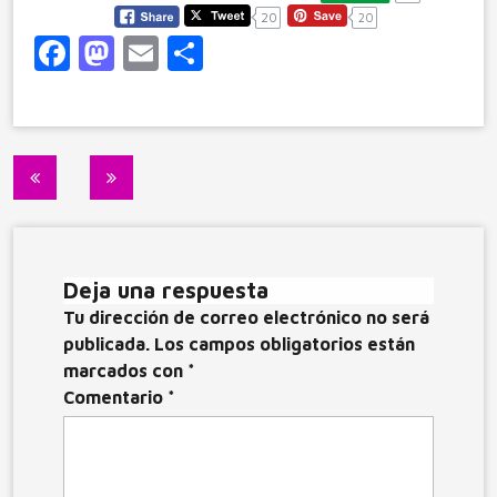
20
20
F
M
E
C
a
a
m
o
c
st
ai
m
e
o
l
p
Navegación
b
d
ar
de
o
o
ti
entradas
o
n
r
Deja una respuesta
k
Tu dirección de correo electrónico no será
publicada.
Los campos obligatorios están
marcados con
*
Comentario
*