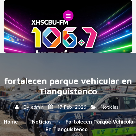
Skip
to
content
fortalecen parque vehicular en
Tianguistenco
By
admin
17 Feb, 2026
Noticias
Home
Noticias
Fortalecen Parque Vehicular
→
→
En Tianguistenco