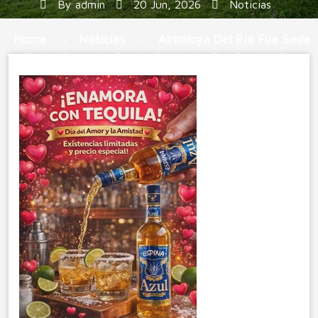
By
admin
20 Jun, 2026
Noticias
Home
Noticias
Almoloya Del Río Fue Sede
→
→
De La Segunda Sesión Ordinaria Del Comité De
Defensorías De Derechos Humanos Región Tenango
Del Valle