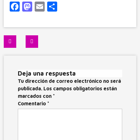
F
M
E
C
a
a
m
o
c
st
ai
m
e
o
l
p
Navegación
b
d
ar
de
o
o
ti
entradas
o
n
r
Deja una respuesta
k
Tu dirección de correo electrónico no será
publicada.
Los campos obligatorios están
marcados con
*
Comentario
*