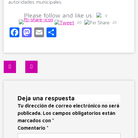
autoridades municipales.
Please follow and like us:
0
20
20
F
M
E
C
a
a
m
o
c
st
ai
m
e
o
l
p
Navegación
b
d
ar
de
o
o
ti
entradas
o
n
r
Deja una respuesta
k
Tu dirección de correo electrónico no será
publicada.
Los campos obligatorios están
marcados con
*
Comentario
*