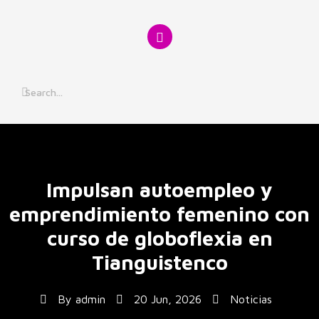
Skip
to
content
Impulsan autoempleo y
emprendimiento femenino con
curso de globoflexia en
Tianguistenco
By
admin
20 Jun, 2026
Noticias