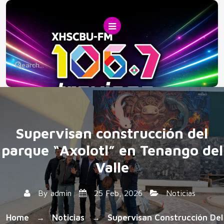
Skip
to
content
Supervisan construcción del
parque “Axolotl” en Tenango del
Valle
By
admin
25 Feb, 2026
Noticias
Home
Noticias
Supervisan Construcción Del
→
→