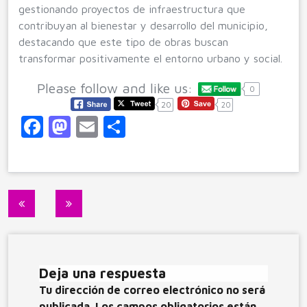
gestionando proyectos de infraestructura que
contribuyan al bienestar y desarrollo del municipio,
destacando que este tipo de obras buscan
transformar positivamente el entorno urbano y social.
Please follow and like us:
0
20
20
F
M
E
C
a
a
m
o
c
st
ai
m
e
o
l
p
Navegación
b
d
ar
de
o
o
ti
entradas
o
n
r
Deja una respuesta
k
Tu dirección de correo electrónico no será
publicada.
Los campos obligatorios están