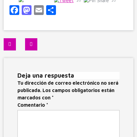
20
20
F
M
E
C
a
a
m
o
c
st
ai
m
e
o
l
p
Navegación
b
d
ar
de
o
o
ti
entradas
o
n
r
Deja una respuesta
k
Tu dirección de correo electrónico no será
publicada.
Los campos obligatorios están
marcados con
*
Comentario
*