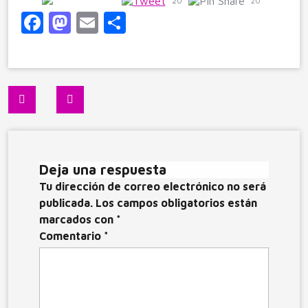
20
20
F
M
E
C
a
a
m
o
c
st
ai
m
e
o
l
p
Navegación
b
d
ar
de
o
o
ti
entradas
o
n
r
Deja una respuesta
k
Tu dirección de correo electrónico no será
publicada.
Los campos obligatorios están
marcados con
*
Comentario
*