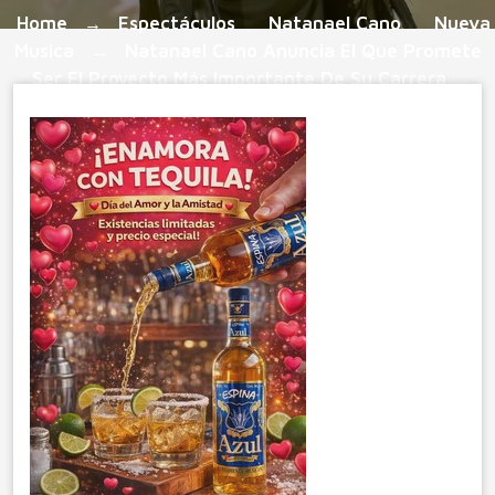
Home
Espectáculos
Natanael Cano
Nueva
→
,
,
Musica
Natanael Cano Anuncia El Que Promete
→
Ser El Proyecto Más Importante De Su Carrera