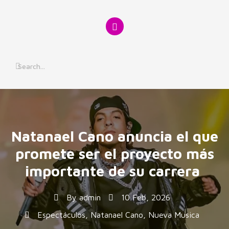
Skip
to
content
Natanael Cano anuncia el que
promete ser el proyecto más
importante de su carrera
By
admin
10 Feb, 2026
Espectáculos
,
Natanael Cano
,
Nueva Musica