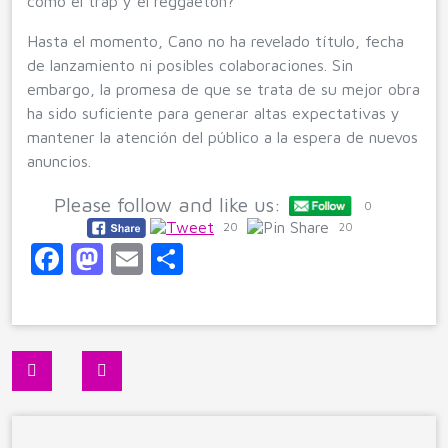
como el trap y el reggaetón?
Hasta el momento, Cano no ha revelado título, fecha
de lanzamiento ni posibles colaboraciones. Sin
embargo, la promesa de que se trata de su mejor obra
ha sido suficiente para generar altas expectativas y
mantener la atención del público a la espera de nuevos
anuncios.
Please follow and like us:
0
20
20
F
M
E
C
a
a
m
o
c
st
ai
m
e
o
l
p
Navegación
b
d
ar
de
o
o
ti
entradas