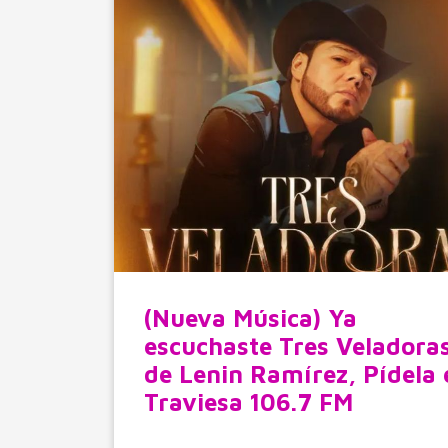
(Nueva Música) Ya
escuchaste Tres Veladoras
de Lenin Ramírez, Pídela 
Traviesa 106.7 FM