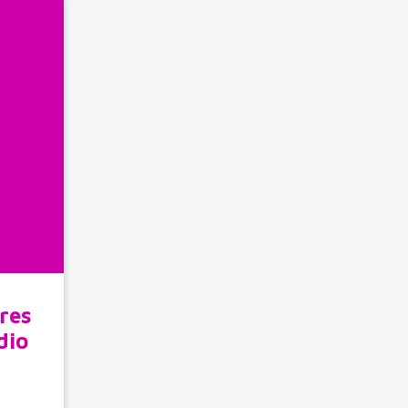
res
dio