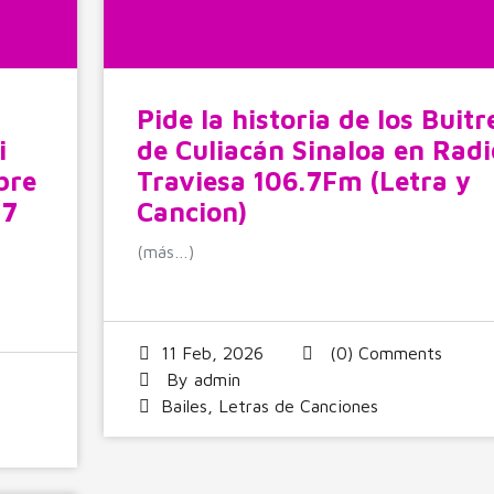
Pide la historia de los Buitr
i
de Culiacán Sinaloa en Radi
bre
Traviesa 106.7Fm (Letra y
.7
Cancion)
(más…)
11 Feb, 2026
(0) Comments
By
admin
Bailes
,
Letras de Canciones