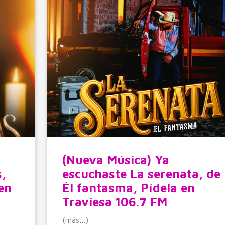
(Nueva Música) Ya
,
escuchaste La serenata, de
en
Él fantasma, Pídela en
Traviesa 106.7 FM
(más…)