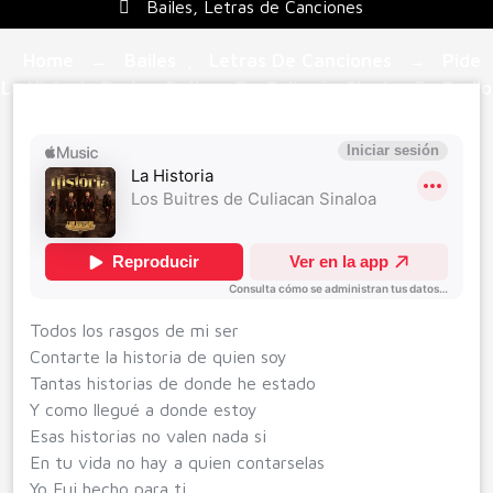
Bailes
,
Letras de Canciones
Home
Bailes
Letras De Canciones
Pide
→
,
→
La Historia De Los Buitres De Culiacán Sinaloa En Radio
Traviesa 106.7Fm (Letra Y Cancion)
Todos los rasgos de mi ser
Contarte la historia de quien soy
Tantas historias de donde he estado
Y como llegué a donde estoy
Esas historias no valen nada si
En tu vida no hay a quien contarselas
Yo Fui hecho para ti