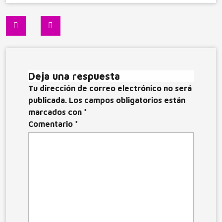
c
st
ai
m
e
o
l
p
Navegación
b
d
ar
de
o
o
ti
entradas
o
n
r
Deja una respuesta
k
Tu dirección de correo electrónico no será
publicada.
Los campos obligatorios están
marcados con
*
Comentario
*