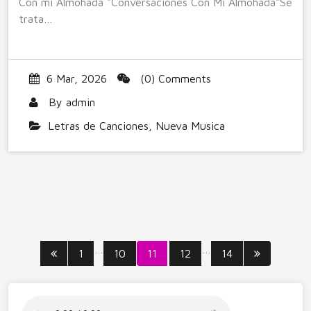
Con mi Almohada "Conversaciones Con Mi Almohada"Se
trata…
6 Mar, 2026
(0) Comments
By
admin
Letras de Canciones
,
Nueva Musica
Paginación
…
…
1
10
11
12
14
de
entradas